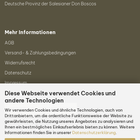
Deutsche Provinz der Salesianer Don Boscos
Mehr Informationen
AGB
Versand- & Zahlungsbedingungen
Widerrufsrecht
Datenschutz
Impressum
Diese Webseite verwendet Cookies und
andere Technologien
VERTRAG WIDERRUFEN
Wir verwenden Cookies und ähnliche Technologien, auch von
Drittanbietern, um die ordentliche Funktionsweise der Website zu
gewährleisten, die Nutzung unseres Angebotes zu analysieren und
Ihnen ein bestmögliches Einkaufserlebnis bieten zu können. Weitere
Unsere Öffnungszeiten
Informationen finden Sie in unserer
Datenschutzerklärung
.
Täglich 09:00 - 18:00 Uhr