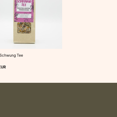
 Schwung Tee
SolidariTee
EUR
6,95 EUR