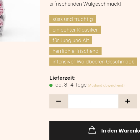
erfrischenden Walgeschmack!
süss und fruchtig
ein echter Klassiker
für Jung und Alt
herrlich erfrischend
intensiver Waldbeeren Geschmack
Lieferzeit:
ca. 3-4 Tage
(Ausland abweichend)
In den Warenk