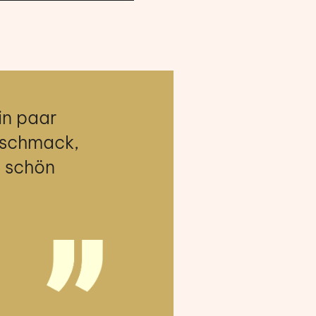
in paar
Geschmack,
r schön