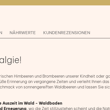
N
NÄHRWERTE
KUNDENREZENSIONEN
algie!
h frischen Himbeeren und Brombeeren unserer Kindheit oder ga
üße Erinnerung an vergangene Zeiten und verleiht Ihnen das
schmack von sonnengereiften Waldbeeren und lassen Sie si
ne Auszeit im Wald - Waldbaden
nd Erneuerung
, wo die Zeit stillzustehen scheint und die Natur