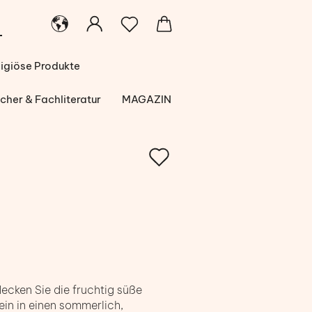
ligiöse Produkte
cher & Fachliteratur
MAGAZIN
Auf
den
Merkzettel
tdecken Sie die fruchtig süße
ein in einen sommerlich,