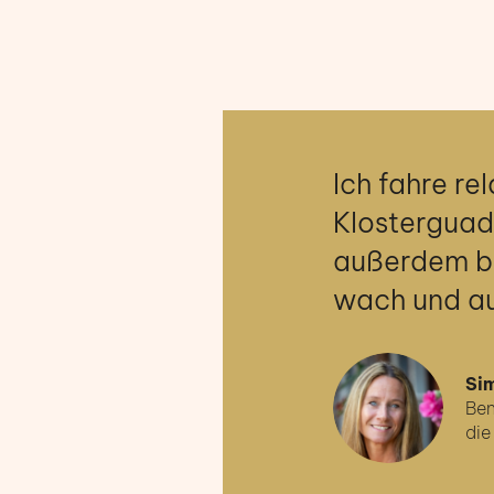
Ich fahre re
Klosterguad
außerdem bl
wach und a
Si
Ben
die