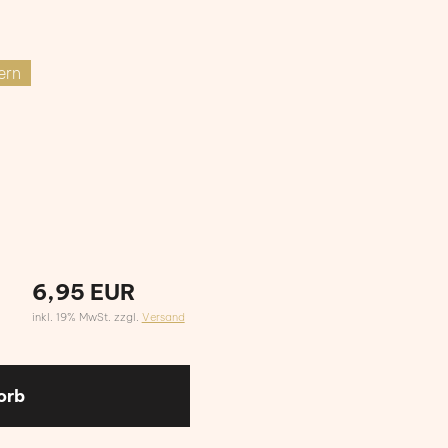
ern
6,95 EUR
inkl. 19% MwSt. zzgl.
Versand
orb