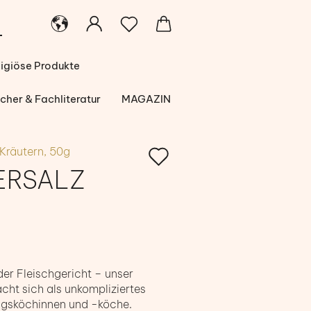
ligiöse Produkte
cher & Fachliteratur
MAGAZIN
Auf
 Kräutern, 50g
ERSALZ
den
Merkzettel
er Fleischgericht – unser
cht sich als unkompliziertes
tagsköchinnen und -köche.