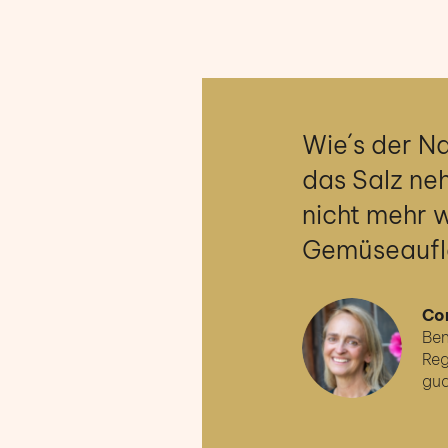
Wie´s der Na
das Salz neh
nicht mehr 
Gemüseaufla
Co
Ben
Reg
gua