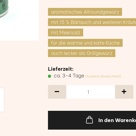
aromatisches Allroundgewürz
mit 15 % Bärlauch und weiteren Kräut
mit Meersalz
für die warme und kalte Küche
auch lecker als Grillgewürz
Lieferzeit:
ca. 3-4 Tage
(Ausland abweichend)
In den Warenk