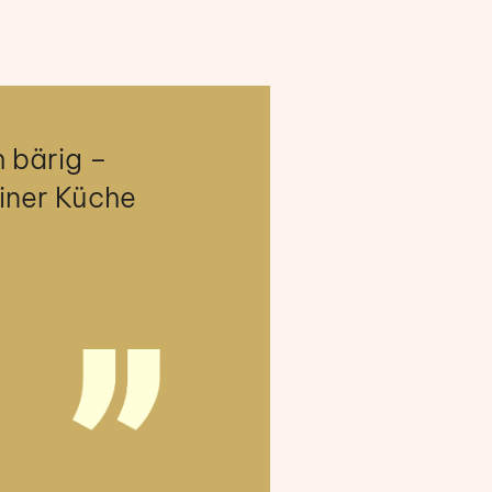
h bärig –
einer Küche