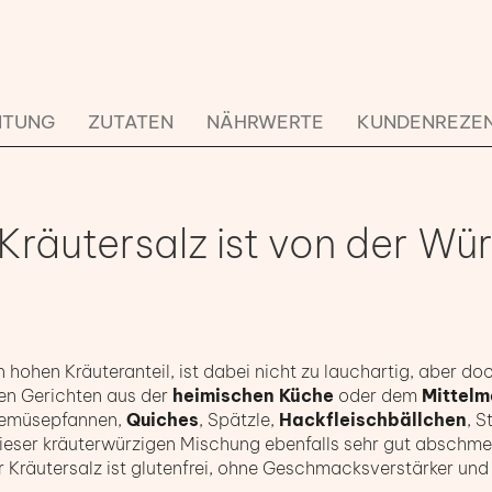
ITUNG
ZUTATEN
NÄHRWERTE
KUNDENREZE
Kräutersalz ist von der Wü
en hohen Kräuteranteil, ist dabei nicht zu lauchartig, aber
len Gerichten aus der
heimischen Küche
oder dem
Mittel
 Gemüsepfannen,
Quiches
, Spätzle,
Hackfleischbällchen
, S
eser kräuterwürzigen Mischung ebenfalls sehr gut abschmec
r Kräutersalz ist glutenfrei, ohne Geschmacksverstärker und