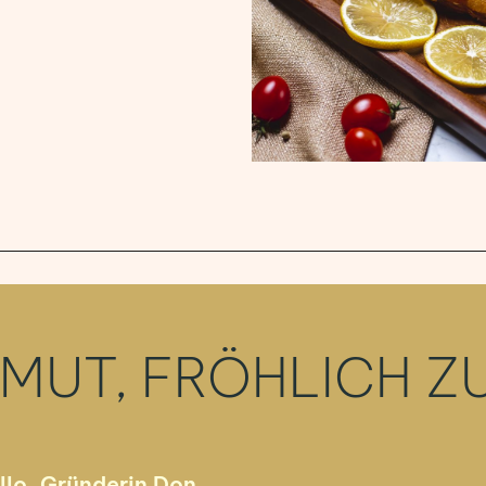
MUT, FRÖHLICH ZU
llo, Gründerin Don