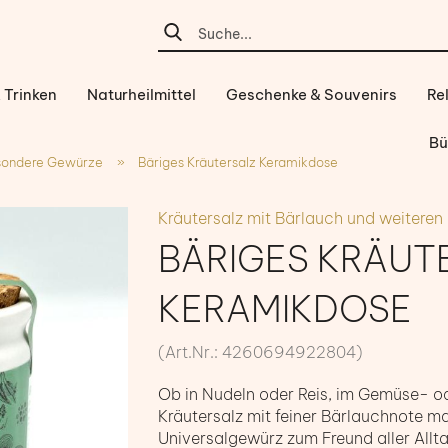
 Trinken
Naturheilmittel
Geschenke & Souvenirs
Re
Bü
sondere Gewürze
»
Bäriges Kräutersalz Keramikdose
Kräutersalz mit Bärlauch und weiteren
BÄRIGES KRÄUT
KERAMIKDOSE
(Art.Nr.:
4260694922804
)
Ob in Nudeln oder Reis, im Gemüse- od
Kräutersalz mit feiner Bärlauchnote ma
Universalgewürz zum Freund aller All